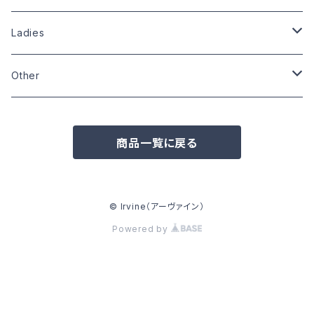
Size:XL
Size:L
Size:S
Size:S
Size:L
Size:L
Ladies
Size:XL
Size:L
Size:M
Size:M
Other
Other
Size:L
Wardrobe
Zippo
商品一覧に戻る
Pins
Badge
© Irvine（アーヴァイン）
Powered by
Can badge
Other