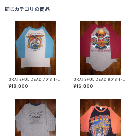
同じカテゴリの商品
GRATEFUL DEAD 70’S T-S
GRATEFUL DEAD 80'S T-S
HIRTS
HIRTS
¥18,000
¥16,800