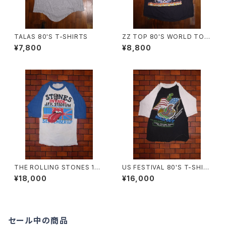
TALAS 80'S T-SHIRTS
ZZ TOP 80'S WORLD TOU
R T-SHIRTS
¥7,800
¥8,800
THE ROLLING STONES 198
US FESTIVAL 80'S T-SHIR
1 TOUR T-SHIRTS “TATTO
TS
¥18,000
¥16,000
O YOU”
セール中の商品