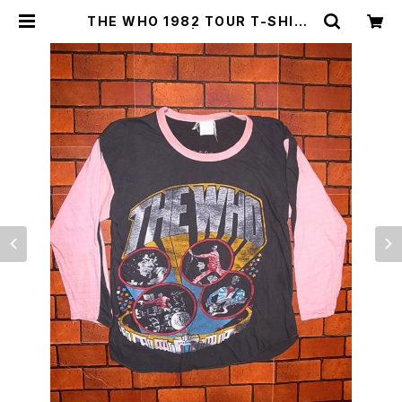
THE WHO 1982 TOUR T-SHIRT
S （Rare Ver.） | Irvine（アーヴァイ
ン）