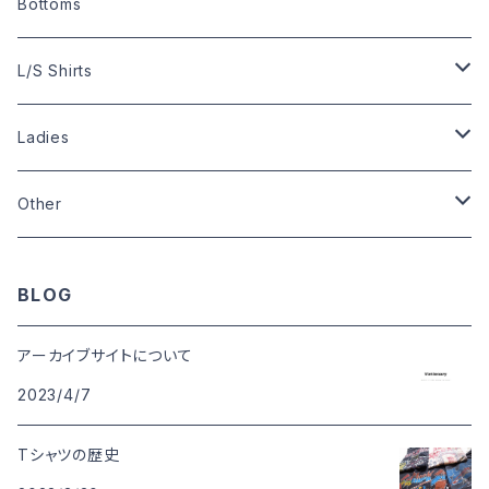
Size:XL
Size:L
Other Shirts
Size:S
Bottoms
Size:L
Size:M
Size:L
Size:M
Size:S
Bowling Shirts
Size:M
L/S Shirts
Size:XL
Size:L
Size:S
Size:S
Size:L
Size:L
Ladies
Size:XL
Size:L
Size:M
Size:M
Other
Other
Size:L
Wardrobe
Zippo
BLOG
Pins
アーカイブサイトについて
2023/4/7
Badge
Tシャツの歴史
Can badge