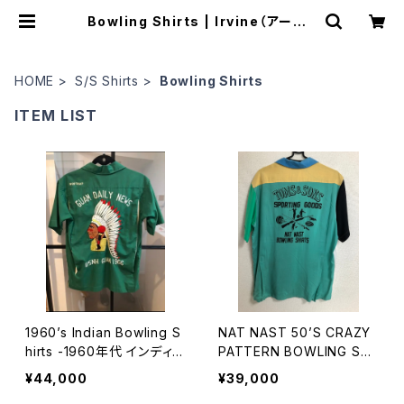
Bowling Shirts | Irvine（アーヴァ
イン）
HOME
S/S Shirts
Bowling Shirts
ITEM LIST
1960’s Indian Bowling S
NAT NAST 50’S CRAZY
hirts -1960年代 インディア
PATTERN BOWLING SHI
ン ボウリングシャツ-
RTS
¥44,000
¥39,000