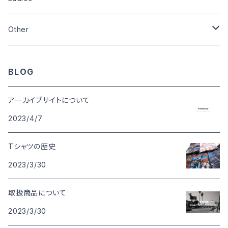
Size:XL
Size:L
Size:M
Size:M
Other
Other
Size:L
Wardrobe
Zippo
BLOG
Pins
アーカイブサイトについて
2023/4/7
Badge
Tシャツの歴史
Can badge
2023/3/30
Other
取扱商品について
2023/3/30