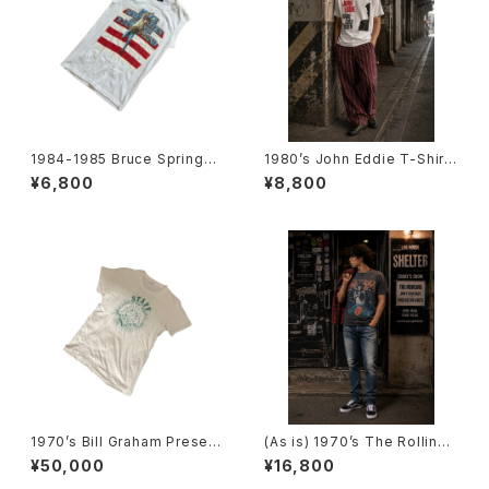
1984-1985 Bruce Springst
1980’s John Eddie T-Shirts
een tour Sleeveless T-Shi
-1980年代 ジョン・エディTシャ
¥6,800
¥8,800
rts -1984年-1985年 ブルー
ツ-
ス・スプリングスティーン ツアー
ノースリーブシャツ-
1970’s Bill Graham Present
(As is) 1970’s The Rolling
s Day on the Green Staff T
Stones tour T-Shirts -1978
¥50,000
¥16,800
-Shirts 1977 -1970年代 デ
年 ザ・ローリング・ストーンズ ツ