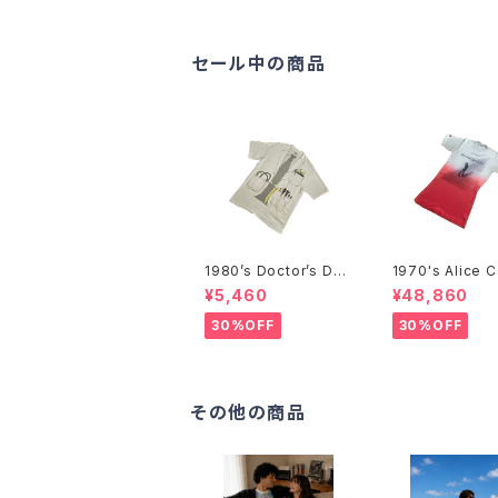
ザ・ローリング・ストーン
U”
ズ ツアーTシャツ-
セール中の商品
1980’s Doctor’s Des
1970's Alice 
ign Trompe-l'œil T-
r T-Shirts -1
¥5,460
¥48,860
Shirts -1980年代 騙
アリス・クーパー
し絵Tシャツ-
ツ-
30%OFF
30%OFF
その他の商品