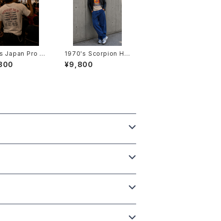
s Japan Pro W
1970's Scorpion He
ing Novelty T-
licopter T-Shirts -1
800
¥9,800
ts -1980年代 日
970年代 スコーピオン
レスTシャツ-
ヘリコプターTシャツ-