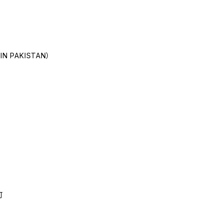
IN PAKISTAN）
W
可