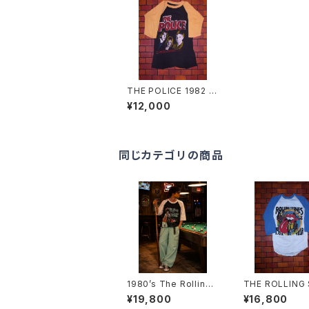
THE POLICE 1982 T
OUR T-SHIRTS
¥12,000
同じカテゴリの商品
1980’s The Rolling
THE ROLLING
Stones tour T-Shirt
NES 1981 TOU
¥19,800
¥16,800
s -1981年〜1982年
HIRTS “TATT