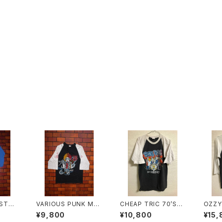
 STO
VARIOUS PUNK MU
CHEAP TRIC 70’S〜
OZZY
R T-S
SICIAN'S 80'S T-SH
80’S TOUR T-SHIR
0’S 
¥9,800
¥10,800
¥15,
OO YO
IRTS
TS
S