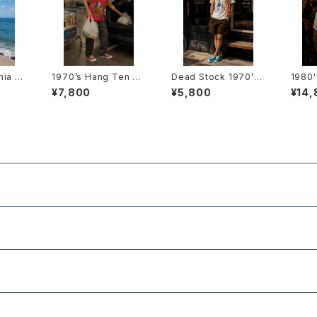
nia S
1970’s Hang Ten Ta
Dead Stock 1970’s
1980'
s -197
nk Top -1970年代 H
Trim T-Shirts -デッド
restl
¥7,800
¥5,800
¥14,
ニア サ
ang Ten ハンテンタン
ストック 1970年代 リン
Shir
-
クトップ-
ガーTシャツ-
本プロ