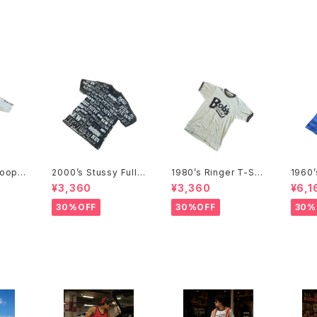
Coope
2000’s Stussy Full
1980’s Ringer T-Shi
1960
970年代
Print T-Shirts -2000
rts - 1980年代 リンガ
e T-S
¥3,360
¥3,360
¥6,1
Tシャ
年代 ステューシー フル
ーTシャツ-
代 メ
プリントTシャツ-
ャツ-
30%OFF
30%OFF
30%