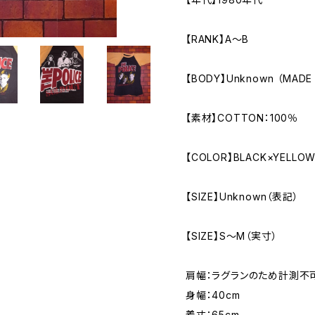
【RANK】A～B
【BODY】Unknown （MADE 
【素材】COTTON：100％
【COLOR】BLACK×YELLO
【SIZE】Unknown（表記）
【SIZE】S～M（実寸）
肩幅：ラグランのため計測不
身幅：40cm
着丈：65cm