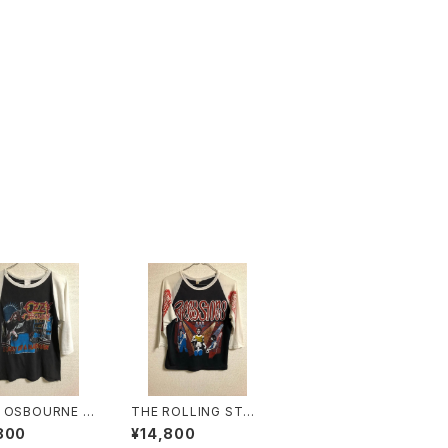
 OSBOURNE 8
THE ROLLING STO
TOUR T-SHIRT
NES 80’S TOUR T-S
800
¥14,800
HIRTS