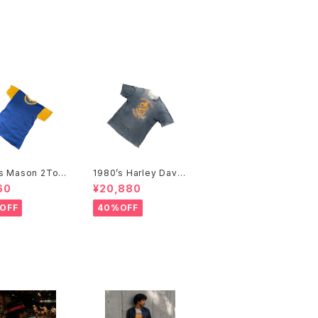
’s Mason 2Ton
1980’s Harley David
hirts -1960年
son T-Shirts -1980
60
¥20,880
イソン 2トーンTシ
年代 ハーレー・ダビッド
ソン Tシャツ-
OFF
40%OFF