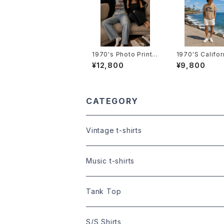
1970's Photo Print
1970'S Califor
T-Shirts -1970年代
urfer T-Shirt
¥12,800
¥9,800
フォトプリントTシャツ-
0年代 カリフォル
ーファーTシャツ
CATEGORY
Vintage t-shirts
Size:XS
Music t-shirts
Size:S
S/S t-shirts
Tank Top
Size:XS
Size:M
L/S t-shirts
Size:M
S/S Shirts