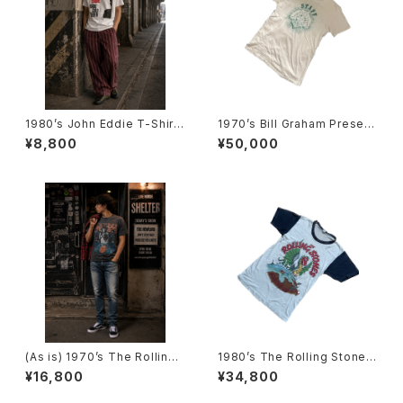
1980’s John Eddie T-Shirts
1970’s Bill Graham Present
-1980年代 ジョン・エディTシャ
s Day on the Green Staff T
¥8,800
¥50,000
ツ-
-Shirts 1977 -1970年代 デ
イ・オン・ザ・グリーン スタッフT
シャツ（1977年）-
(As is) 1970’s The Rolling
1980’s The Rolling Stones
Stones tour T-Shirts -1978
European tour T-Shirts -19
¥16,800
¥34,800
年 ザ・ローリング・ストーンズ ツ
82年 ザ・ローリング・ストーンズ
アーTシャツ-
ヨーロピアンツアーTシャツ-