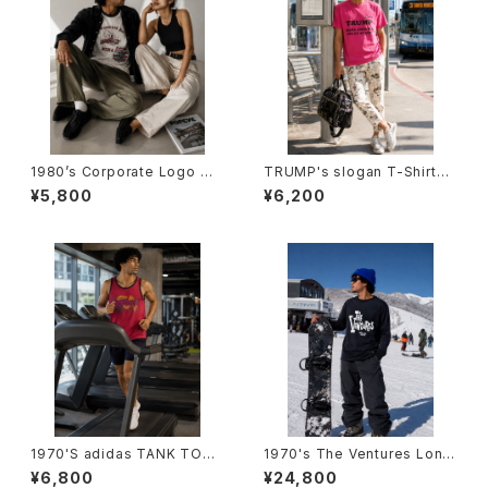
1980’s Corporate Logo Mu
TRUMP's slogan T-Shirts -
lti Print T-Shirt -1980年代
ドナルド・トランプ スローガンモ
¥5,800
¥6,200
企業ロゴ系 マルチプリントTシ
チーフTシャツ-
ャツ-
1970'S adidas TANK TOP -
1970's The Ventures Long
1970年代 アディダス タンクトッ
Sleeve T-Shirts （ONE WAS
¥6,800
¥24,800
プ-
H） -1970年代 ザ・ベンチャー