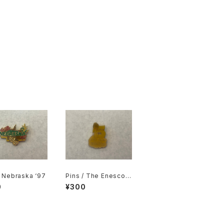
/ Nebraska ‘97
Pins / The Enesco P
recious Moments C
0
¥300
ollectors Club 5 ye
ar Member