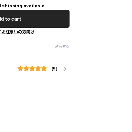
l shipping available
d to cart
にお住まいの方向け
通報する
(5)