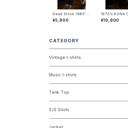
Dead Stock 1980’s
1970’s KONA 
Trim T-Shirts -デッド
E HAWAIIAN S
¥5,800
¥19,800
ストック 1980年代 リン
-1970年代 コナ
ガーTシャツ-
ヒー ハワイアン
CATEGORY
Vintage t-shirts
Size:XS
Music t-shirts
Size:S
S/S t-shirts
Tank Top
Size:XS
Size:M
L/S t-shirts
Size:M
S/S Shirts
Size:S
Size:XS
Size:L
Size:XS
Hawaiian Shirts
Jacket