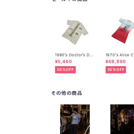
1980’s Doctor’s Des
1970's Alice 
ign Trompe-l'œil T-
r T-Shirts -1
¥5,460
¥48,860
Shirts -1980年代 騙
アリス・クーパー
し絵Tシャツ-
ツ-
30%OFF
30%OFF
その他の商品