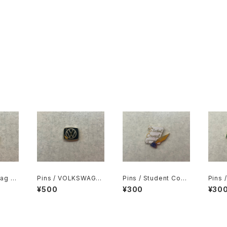
rag &
Pins / VOLKSWAGE
Pins / Student Coun
Pins 
Frag
N
cil
¥500
¥300
¥30