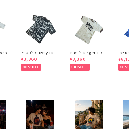
Coope
2000’s Stussy Full
1980’s Ringer T-Shi
1960
970年代
Print T-Shirts -2000
rts - 1980年代 リンガ
e T-S
¥3,360
¥3,360
¥6,1
Tシャ
年代 ステューシー フル
ーTシャツ-
代 メ
プリントTシャツ-
ャツ-
30%OFF
30%OFF
30%