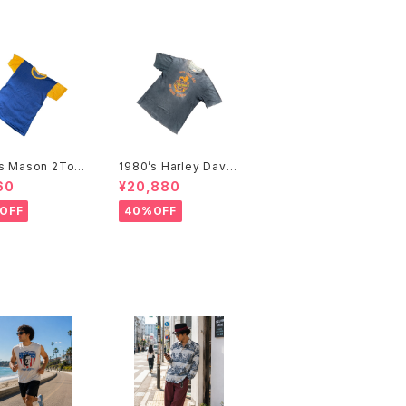
’s Mason 2Ton
1980’s Harley David
hirts -1960年
son T-Shirts -1980
60
¥20,880
イソン 2トーンTシ
年代 ハーレー・ダビッド
ソン Tシャツ-
OFF
40%OFF