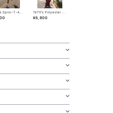
s Spiro・T・Agn
1970’s Polyester L/
eeveless T-S
S Shirts -1970年代
800
¥6,800
s -1970年代 スピ
ポリエステル ロングス
グニュー ノースリ
リーブシャツ
ャツ-