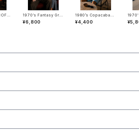
COFFE
1970's Fantasy Gra
1980’s Copacabana
1970'
HIRTS
phic T-Shirts -1970
Rio de Janeiro T-Sh
ew Sl
¥6,800
¥4,400
¥5,
・コー
年代 ファンタジーグラフ
irts -1980年代 コパカ
hirt
シャツ-
ィックTシャツ-
バーナ・リオデジャネイ
ロ・ア
ロTシャツ-
ーブシ