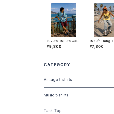
1970's-1980's Calif
1970’s Hang T
ornia T-Shirts -197
nk Top -1970年代 ハ
¥9,800
¥7,800
0年代～1980年代 カリ
ンテン タンクトッ
フォルニアTシャツ-
CATEGORY
Vintage t-shirts
Size:XS
Music t-shirts
Size:S
S/S t-shirts
Tank Top