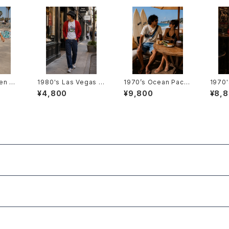
en Ta
1980's Las Vegas T
1970’s Ocean Pacifi
1970
-Shirts -1980年代 ラ
c T-Shirts -1970年
ass. 
¥4,800
¥9,800
¥8,
プ-
スベガスTシャツ-
代 オーシャン・パシフィ
年代 
ックTシャツ -