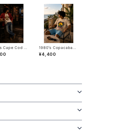
's Cape Cod M
1980’s Copacabana
T-Shirts -1970
Rio de Janeiro T-Sh
800
¥4,400
コッド岬Tシャツ-
irts -1980年代 コパカ
バーナ・リオデジャネイ
ロTシャツ-