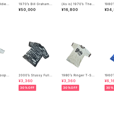
ddie
1970’s Bill Graham
(As is) 1970’s The R
1980’
80年代
Presents Day on th
olling Stones tour T
Stone
¥50,000
¥16,800
¥34
ャツ-
e Green Staff T-Shi
-Shirts -1978年 ザ・
ur T-
rts 1977 -1970年代
ローリング・ストーンズ
ザ・ロ
デイ・オン・ザ・グリーン
ツアーTシャツ-
ズ ヨ
スタッフTシャツ（1977
Tシャ
年）-
Coope
2000’s Stussy Full
1980’s Ringer T-Shi
1960
970年代
Print T-Shirts -2000
rts - 1980年代 リンガ
e T-S
¥3,360
¥3,360
¥6,1
Tシャ
年代 ステューシー フル
ーTシャツ-
代 メ
プリントTシャツ-
ャツ-
30%OFF
30%OFF
30%