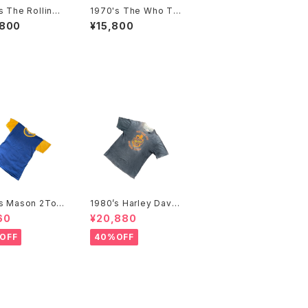
s The Rolling
1970's The Who T-
s European to
Shirts -1970年代 ザ・
,800
¥15,800
Shirts -1982年
フーTシャツ-
ーリング・ストーン
ーロピアンツアー
ツ-
’s Mason 2Ton
1980’s Harley David
hirts -1960年
son T-Shirts -1980
60
¥20,880
イソン 2トーンTシ
年代 ハーレー・ダビッド
ソン Tシャツ-
OFF
40%OFF