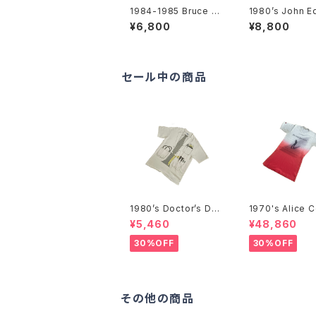
1984-1985 Bruce S
1980’s John E
pringsteen tour Sle
T-Shirts -19
¥6,800
¥8,800
eveless T-Shirts -1
ジョン・エディTシ
984年-1985年 ブルー
ス・スプリングスティー
ン ツアーノースリーブ
シャツ-
セール中の商品
1980’s Doctor’s Des
1970's Alice 
ign Trompe-l'œil T-
r T-Shirts -1
¥5,460
¥48,860
Shirts -1980年代 騙
アリス・クーパー
し絵Tシャツ-
ツ-
30%OFF
30%OFF
その他の商品