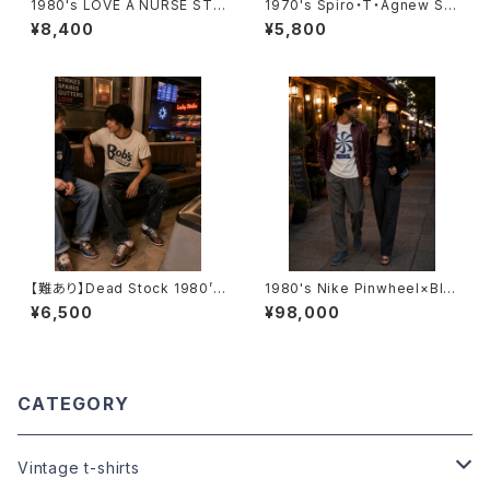
1980's LOVE A NURSE STA
1970's Spiro・T・Agnew Sle
T TRIM T-Shirts -1980年代
eveless T-Shirts -1970年
¥8,400
¥5,800
霜降りリンガーTシャツ-
代 スピロ・アグニュー ノースリ
ーブシャツ-
【難あり】Dead Stock 1980’s
1980's Nike Pinwheel×Blo
Ringer T-Shirts -デッドストッ
ck Logo T-Shirts (Bootleg)
¥6,500
¥98,000
ク 1980年代 リンガーTシャツ-
-1980年代 ナイキ×風車プリン
ト×ブロックロゴTシャツ（ブート
レグ）-
CATEGORY
Vintage t-shirts