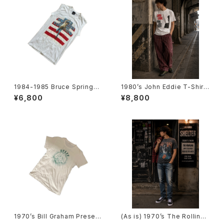
1984-1985 Bruce Springst
1980’s John Eddie T-Shirts
een tour Sleeveless T-Shi
-1980年代 ジョン・エディTシャ
¥6,800
¥8,800
rts -1984年-1985年 ブルー
ツ-
ス・スプリングスティーン ツアー
ノースリーブシャツ-
1970’s Bill Graham Present
(As is) 1970’s The Rolling
s Day on the Green Staff T
Stones tour T-Shirts -1978