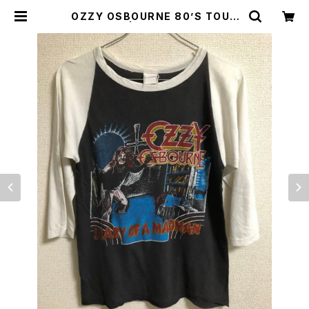
OZZY OSBOURNE 80’S TOUR
T-SHIRTS | Irvine（アーヴァイン）