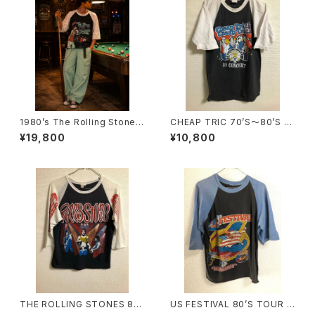
1980’s The Rolling Stones
CHEAP TRIC 70’S〜80’S T
tour T-Shirts -1981年〜198
OUR T-SHIRTS
¥19,800
¥10,800
2年 ザ・ローリング・ストーンズ
ツアーTシャツ-
THE ROLLING STONES 8
US FESTIVAL 80’S TOUR T
0’S TOUR T-SHIRTS
-SHIRTS