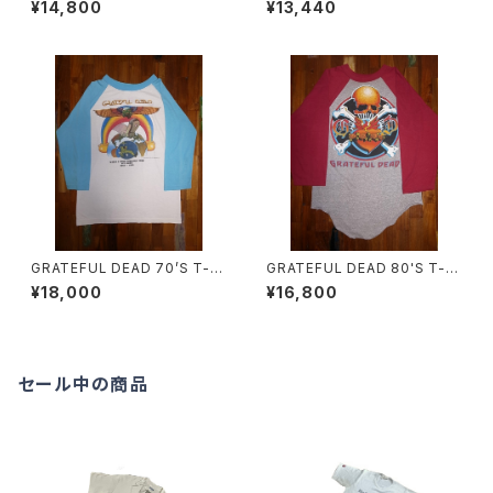
¥14,800
¥13,440
GRATEFUL DEAD 70’S T-S
GRATEFUL DEAD 80'S T-S
HIRTS
HIRTS
¥18,000
¥16,800
セール中の商品