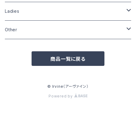
Size:XL
Size:L
Size:S
Size:S
Size:L
Size:L
Ladies
Size:XL
Size:L
Size:M
Size:M
Other
Other
Size:L
Wardrobe
Zippo
商品一覧に戻る
Pins
Badge
© Irvine（アーヴァイン）
Powered by
Can badge
Other