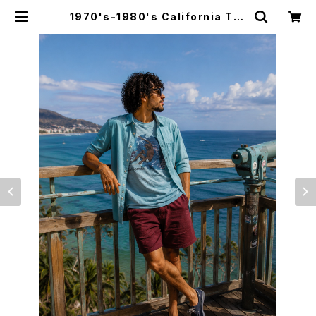
1970's-1980's California T-S
hirts -1970年代～1980年代 カリ
フォルニアTシャツ- | Irvine（アーヴ
ァイン）