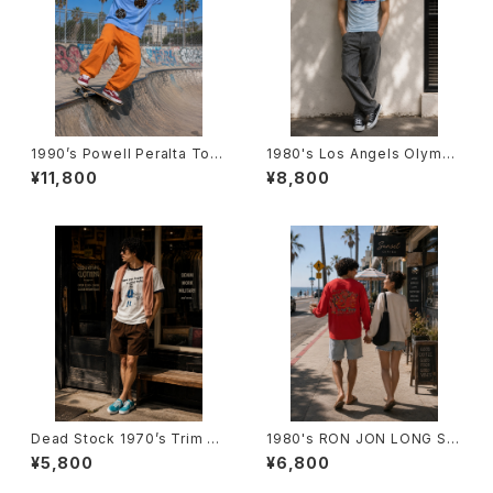
1990’s Powell Peralta Ton
1980's Los Angels Olympi
y Hawk T-Shirts -1990年代
c T-Shirts -1984年 ロサンゼ
¥11,800
¥8,800
パウエル・ペラルタ トニー・ホー
ルス オリンピックTシャツ-
クTシャツ-
Dead Stock 1970’s Trim T-
1980's RON JON LONG SL
Shirts -デッドストック 1970年
EEVE T-Shirts -1980年代 ロ
¥5,800
¥6,800
代 リンガーTシャツ-
ンジョン ロングスリーブTシャ
ツ-