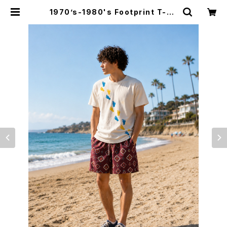
1970’s-1980's Footprint T-Sh
irts -1970年代～1980年代 フット
プリントTシャツ- | Irvine（アーヴァ
イン）