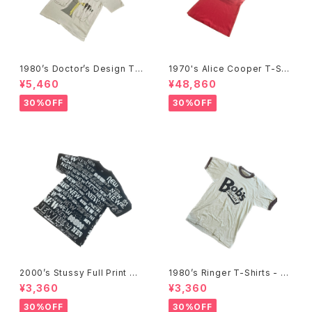
1980’s Doctor’s Design Tr
1970's Alice Cooper T-Shi
ompe-l'œil T-Shirts -1980
rts -1970年代 アリス・クーパ
¥5,460
¥48,860
年代 騙し絵Tシャツ-
ーTシャツ-
30%OFF
30%OFF
2000’s Stussy Full Print T-
1980’s Ringer T-Shirts - 19
Shirts -2000年代 ステューシ
80年代 リンガーTシャツ-
¥3,360
¥3,360
ー フルプリントTシャツ-
30%OFF
30%OFF