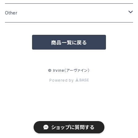
Size:XL
Size:L
Size:M
Size:M
Other
Other
Size:L
Wardrobe
Zippo
商品一覧に戻る
Pins
Badge
© Irvine（アーヴァイン）
Powered by
Can badge
Other
ショップに質問する