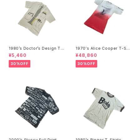
1980’s Doctor’s Design Tr
1970's Alice Cooper T-Shi
ompe-l'œil T-Shirts -1980
rts -1970年代 アリス・クーパ
¥5,460
¥48,860
年代 騙し絵Tシャツ-
ーTシャツ-
30%OFF
30%OFF
2000’s Stussy Full Print T-
1980’s Ringer T-Shirts - 19