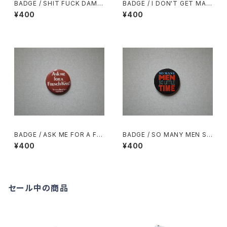
BADGE / SHIT FUCK DAMN
BADGE / I DON'T GET MAD
PISS HELL
I GET EVEN!
¥400
¥400
BADGE / ASK ME FOR A FR
BADGE / SO MANY MEN SO
ENCH Kiss!
LITTLE TIME
¥400
¥400
セール中の商品