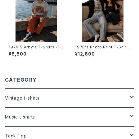
1970'S Arby's T-Shirts -19
1970's Photo Print T-Shirts
70年代 アービーズTシャツ-
-1970年代 フォトプリントTシャ
¥8,800
¥12,800
ツ-
CATEGORY
Vintage t-shirts
Size:XS
Music t-shirts
Size:S
S/S t-shirts
Tank Top