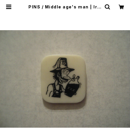
PINS / Middle age's man | Irvi
ne（アーヴァイン）