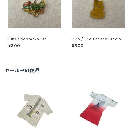
Pins / Nebraska ‘97
Pins / The Enesco Preciou
s Moments Collectors Clu
¥300
¥300
b 5 year Member
セール中の商品