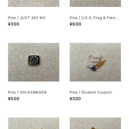
Pins / JUST SAY NO
Pins / U.S.A. Frag & Freem
ason’s Frag
¥300
¥600
Pins / VOLKSWAGEN
Pins / Student Council
¥500
¥300