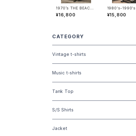
1970’s THE BEACH
1980's-1990'
BOYS T-Shirts -197
bo×Bush T-S
¥16,800
¥15,800
0年代 ザ・ビーチ・ボー
-1980年代～19
イズ Tシャツ-
代 ランボー×ブ
統領Tシャツ-
CATEGORY
Vintage t-shirts
Size:XS
Music t-shirts
Size:S
S/S t-shirts
Tank Top
Size:XS
Size:M
L/S t-shirts
Size:M
S/S Shirts
Size:S
Size:XS
Size:L
Size:XS
Hawaiian Shirts
Jacket