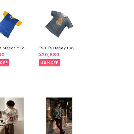
’s Mason 2Ton
1980’s Harley David
hirts -1960年
son T-Shirts -1980
60
¥20,880
イソン 2トーンTシ
年代 ハーレー・ダビッド
ソン Tシャツ-
OFF
40%OFF