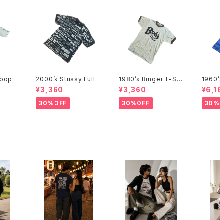
Coope
2000’s Stussy Full
1980’s Ringer T-Shi
1960
970年代
Print T-Shirts -2000
rts - 1980年代 リンガ
e T-S
¥3,360
¥3,360
¥6,1
Tシャ
年代 ステューシー フル
ーTシャツ-
代 メ
プリントTシャツ-
ャツ-
30%OFF
30%OFF
30%