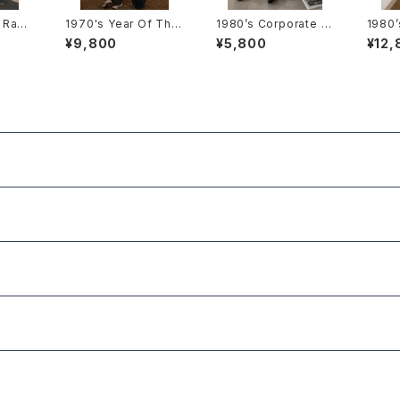
s Ram
1970's Year Of The
1980’s Corporate L
1980’
HIRTS
Dragon T-Shirts -19
ogo Multi Print T-Sh
phics
¥9,800
¥5,800
¥12,
90年
70年代 辰年Tシャツ-
irt -1980年代 企業ロ
eat S
ッシュ大
ゴ系 マルチプリントTシ
マジェ
ャツ-
ィック
スウェ