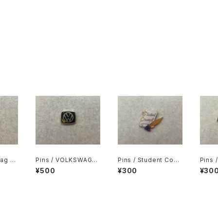
rag &
Pins / VOLKSWAGE
Pins / Student Coun
Pins 
Frag
N
cil
¥500
¥300
¥30