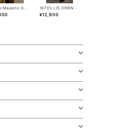
s Majestic Gra
1970’s L/S ORIENTA
 Multi Print Sw
L PRINT SHIRTS -19
800
¥12,800
hirt -1980年代
70年代 オリエンタルプ
スティック・グラフ
リント ロングスリーブシ
ス マルチプリント
ャツ-
ットシャツ-