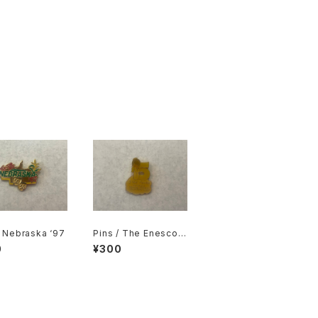
/ Nebraska ‘97
Pins / The Enesco P
recious Moments C
0
¥300
ollectors Club 5 ye
ar Member