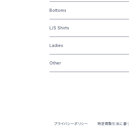
Size:M
Size:S
Size:M
Size:XL
Size:L
Other Shirts
Size:S
Bottoms
Size:L
Size:M
Size:L
Size:M
Size:S
Bowling Shirts
Size:M
L/S Shirts
Size:XL
Size:L
Size:S
Size:S
Size:L
Size:L
Ladies
Size:XL
Size:L
Size:M
Size:M
Other
Other
Size:L
Wardrobe
Zippo
Pins
Badge
プライバシーポリシー
特定商取引法に基