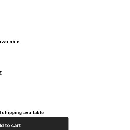
available
横）
l shipping available
d to cart