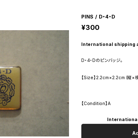
PINS / D・4・D
¥300
International shipping 
D・4・Dのピンバッジ。
【Size】2.2cm×2.2cm（縦×
【Condition】A
Internationa
Ad