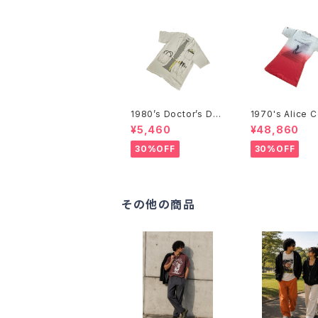
1980’s Doctor’s Des
1970's Alice 
ign Trompe-l'œil T-
r T-Shirts -1
¥5,460
¥48,860
Shirts -1980年代 騙
アリス・クーパー
し絵Tシャツ-
ツ-
30%OFF
30%OFF
その他の商品