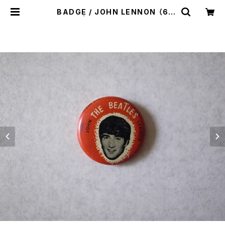
BADGE / JOHN LENNON （6
0'S） | Irvine（アーヴァイン）