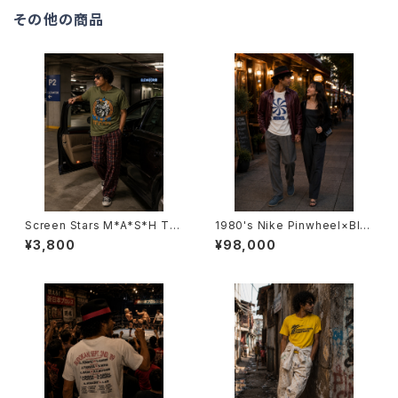
その他の商品
Screen Stars M*A*S*H T-S
1980's Nike Pinwheel×Blo
hirts -スクリーン・スターズ マッ
ck Logo T-Shirts (Bootleg)
¥3,800
¥98,000
シュTシャツ-
-1980年代 ナイキ×風車プリン
ト×ブロックロゴTシャツ（ブート
レグ）-