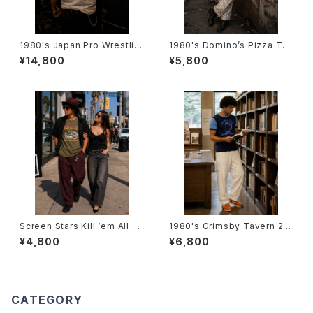
1980's Japan Pro Wrestlin
1980's Domino’s Pizza T-S
g Novelty T-Shirts -1980年
hirts -1980年代 ドミノ・ピザT
¥14,800
¥5,800
代 日本プロレスTシャツ-
シャツ-
Screen Stars Kill ‘em All T-
1980's Grimsby Tavern 2T
Shirts -スクリーン・スターズ キ
one Trim T-Shirts -1980年
¥4,800
¥6,800
ル・エム・オールTシャツ-
代 GRIMSBY TAVERN 2トー
ン トリムTシャツ-
CATEGORY