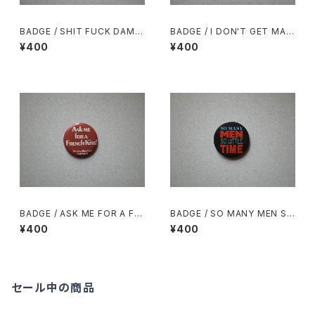
BADGE / SHIT FUCK DAMN
BADGE / I DON'T GET MAD
PISS HELL
I GET EVEN!
¥400
¥400
BADGE / ASK ME FOR A FR
BADGE / SO MANY MEN SO
ENCH Kiss!
LITTLE TIME
¥400
¥400
セール中の商品