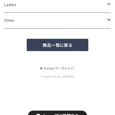
Size:L
Size:S
Size:S
Size:L
Size:L
Ladies
Size:XL
Size:L
Size:M
Size:M
Other
Other
Size:L
Wardrobe
Zippo
商品一覧に戻る
Pins
Badge
© Irvine（アーヴァイン）
Powered by
Can badge
Other