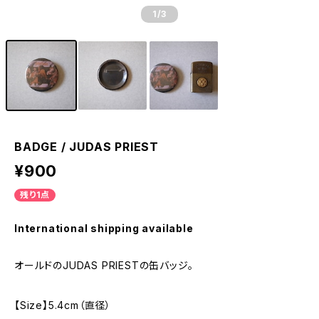
1
/3
BADGE / JUDAS PRIEST
¥900
残り1点
International shipping available
オールドのJUDAS PRIESTの缶バッジ。
【Size】5.4cm（直径）