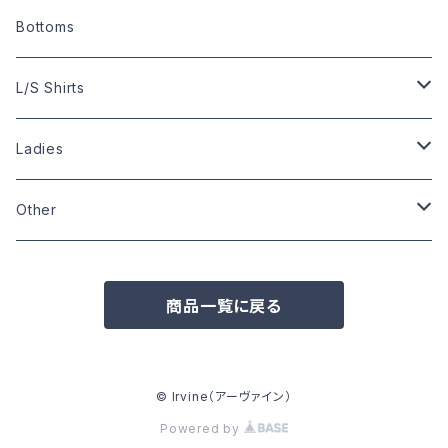
Size:M
Size:S
Size:M
Size:XL
Size:L
Other Shirts
Size:S
Bottoms
Size:L
Size:M
Size:L
Size:M
Size:S
Bowling Shirts
Size:M
L/S Shirts
Size:XL
Size:L
Size:S
Size:S
Size:L
Size:L
Ladies
Size:XL
Size:L
Size:M
Size:M
Other
Other
Size:L
Wardrobe
Zippo
商品一覧に戻る
Pins
Badge
© Irvine（アーヴァイン）
Powered by