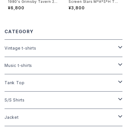
1980's Grimsby Tavern 2T
Screen Stars M*A*S*H T-S
one Trim T-Shirts -1980年
hirts -スクリーン・スターズ マッ
¥6,800
¥3,800
代 GRIMSBY TAVERN 2トー
シュTシャツ-
ン トリムTシャツ-
CATEGORY
Vintage t-shirts
Size:XS
Music t-shirts
Size:S
S/S t-shirts
Tank Top
Size:XS
Size:M
L/S t-shirts
Size:M
S/S Shirts
Size:S
Size:XS
Size:L
Size:XS
Hawaiian Shirts
Jacket