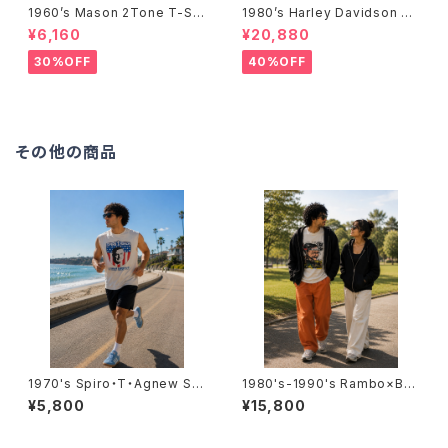
1960’s Mason 2Tone T-Shi
1980’s Harley Davidson T-
rts -1960年代 メイソン 2トー
Shirts -1980年代 ハーレー・
¥6,160
¥20,880
ンTシャツ-
ダビッドソン Tシャツ-
30%OFF
40%OFF
その他の商品
1970's Spiro・T・Agnew Sle
1980's-1990's Rambo×Bus
eveless T-Shirts -1970年
h T-SHIRTS -1980年代～19
¥5,800
¥15,800
代 スピロ・アグニュー ノースリ
90年代 ランボー×ブッシュ大統
ーブシャツ-
領Tシャツ-