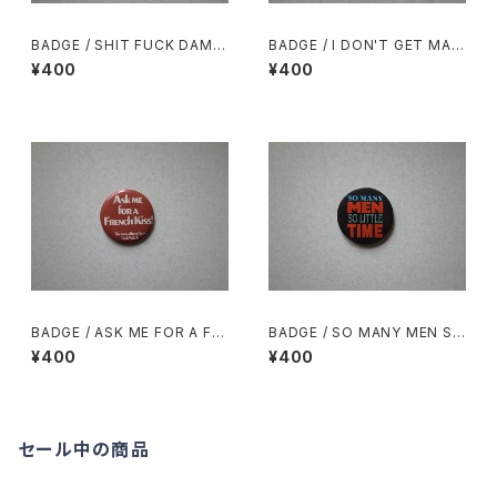
BADGE / SHIT FUCK DAMN
BADGE / I DON'T GET MAD
PISS HELL
I GET EVEN!
¥400
¥400
BADGE / ASK ME FOR A FR
BADGE / SO MANY MEN SO
ENCH Kiss!
LITTLE TIME
¥400
¥400
セール中の商品