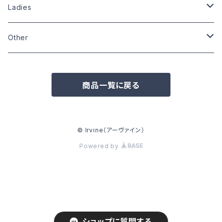
Size:S
Size:S
Size:L
Size:L
Ladies
Size:XL
Size:L
Size:M
Size:M
Other
Other
Size:L
Wardrobe
Zippo
商品一覧に戻る
Pins
Badge
© Irvine（アーヴァイン）
Powered by
Can badge
Other
ショップに質問する