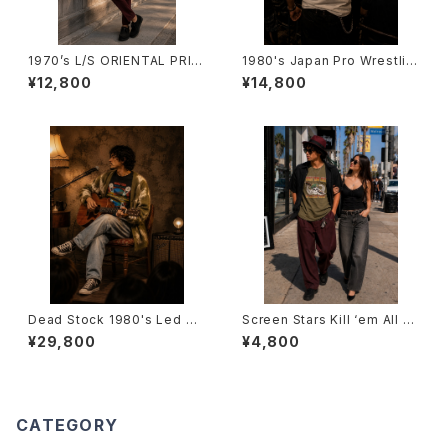
1970’s L/S ORIENTAL PRIN
1980's Japan Pro Wrestlin
T SHIRTS -1970年代 オリエ
g Novelty T-Shirts -1980年
¥12,800
¥14,800
ンタルプリント ロングスリーブシ
代 日本プロレスTシャツ-
ャツ-
Dead Stock 1980's Led Ze
Screen Stars Kill ‘em All T-
ppelin World Tour T-Shirts
Shirts -スクリーン・スターズ キ
¥29,800
¥4,800
-デッドストック 1980~1981年
ル・エム・オールTシャツ-
レッド・ツェッペリン ワールドツ
アーTシャツ-
CATEGORY