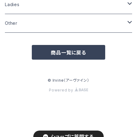
Size:S
Size:S
Size:L
Size:L
Ladies
Size:XL
Size:L
Size:M
Size:M
Other
Other
Size:L
Wardrobe
Zippo
商品一覧に戻る
Pins
Badge
© Irvine（アーヴァイン）
Powered by
Can badge
Other
ショップに質問する