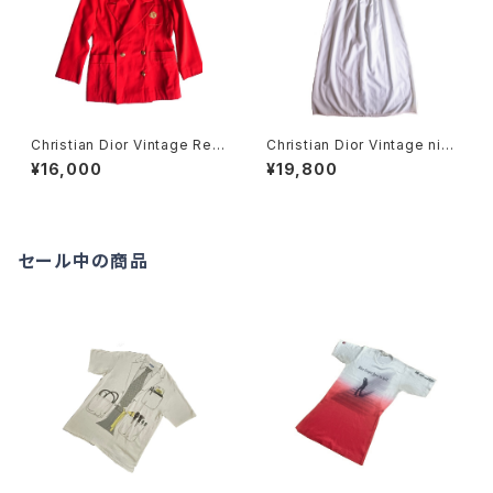
Christian Dior Vintage Red
Christian Dior Vintage nigh
tailored Jacket
t Dress
¥16,000
¥19,800
セール中の商品