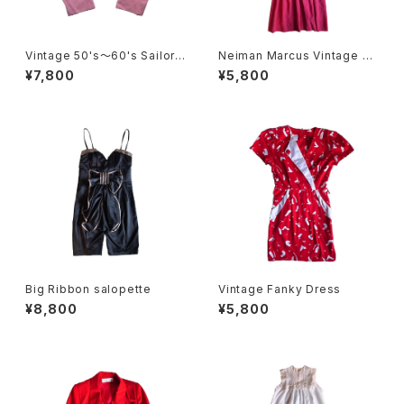
Vintage 50's～60's Sailor
Neiman Marcus Vintage Dr
Type Linen Jacket
ess
¥7,800
¥5,800
Big Ribbon salopette
Vintage Fanky Dress
¥8,800
¥5,800