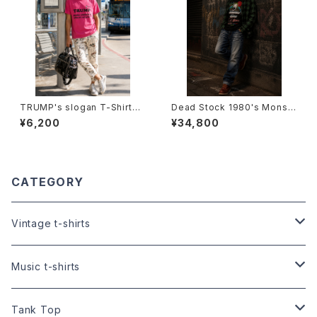
TRUMP's slogan T-Shirts -
Dead Stock 1980's Monst
ドナルド・トランプ スローガンモ
ers Of Rock T-Shirts -デッ
¥6,200
¥34,800
チーフTシャツ-
ドストック 1982年 モンスター
ズ・オブ・ロックTシャツ-
CATEGORY
Vintage t-shirts
Size:XS
Music t-shirts
Size:S
S/S t-shirts
Tank Top