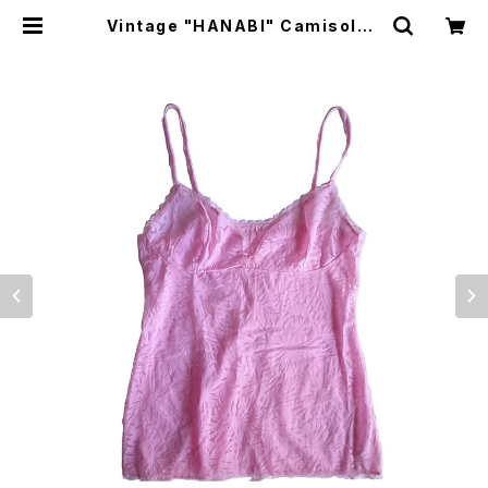
Vintage "HANABI" Camisole |
Irvine（アーヴァイン）