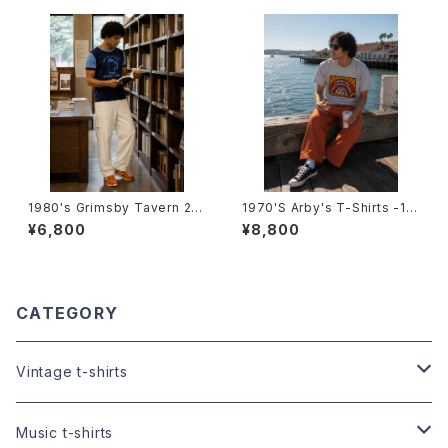
トシャツ-
1980's Grimsby Tavern 2T
1970'S Arby's T-Shirts -19
one Trim T-Shirts -1980年
70年代 アービーズTシャツ-
¥6,800
¥8,800
代 GRIMSBY TAVERN 2トー
ン トリムTシャツ-
CATEGORY
Vintage t-shirts
Size:XS
Music t-shirts