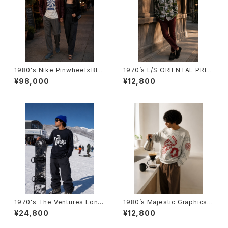
1980's Nike Pinwheel×Blo
1970’s L/S ORIENTAL PRIN
ck Logo T-Shirts (Bootleg)
T SHIRTS -1970年代 オリエ
¥98,000
¥12,800
-1980年代 ナイキ×風車プリン
ンタルプリント ロングスリーブシ
ト×ブロックロゴTシャツ（ブート
ャツ-
レグ）-
1970's The Ventures Long
1980’s Majestic Graphics
Sleeve T-Shirts （ONE WAS
Multi Print Sweat Shirt -19
¥24,800
¥12,800
H） -1970年代 ザ・ベンチャー
80年代 マジェスティック・グラフ
ズ ロングスリーブTシャツ-
ィックス マルチプリントスウェッ