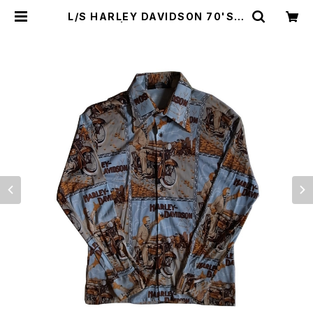
L/S HARLEY DAVIDSON 70'S S
HIRTS | Irvine（アーヴァイン）