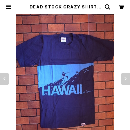
DEAD STOCK CRAZY SHIRTS
70'S HAWAII T-SHIRTS | Irvin
e（アーヴァイン）