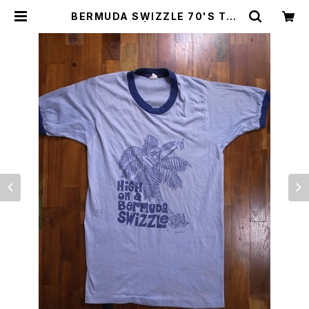
BERMUDA SWIZZLE 70'S TRI
M T-SHIRTS | Irvine（アーヴァイ
ン）