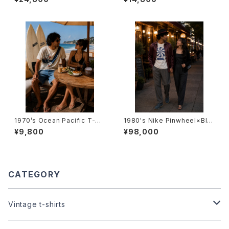
タイン・パロディTシャツ-
ショナル・シアター・ロンドンTシ
ャツ-
1970’s Ocean Pacific T-Sh
1980's Nike Pinwheel×Blo
irts -1970年代 オーシャン・パ
ck Logo T-Shirts (Bootleg)
¥9,800
¥98,000
シフィックTシャツ -
-1980年代 ナイキ×風車プリン
ト×ブロックロゴTシャツ（ブート
レグ）-
CATEGORY
Vintage t-shirts