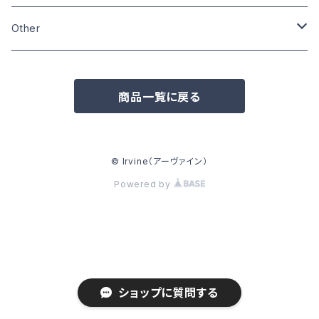
Size:XL
Size:L
Size:M
Size:M
Other
Other
Size:L
Wardrobe
Zippo
商品一覧に戻る
Pins
Badge
© Irvine（アーヴァイン）
Powered by
Can badge
Other
ショップに質問する