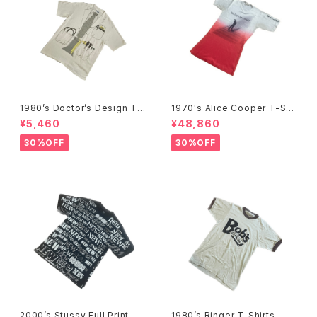
1980’s Doctor’s Design Tr
1970's Alice Cooper T-Shi
ompe-l'œil T-Shirts -1980
rts -1970年代 アリス・クーパ
¥5,460
¥48,860
年代 騙し絵Tシャツ-
ーTシャツ-
30%OFF
30%OFF
2000’s Stussy Full Print T-
1980’s Ringer T-Shirts - 19