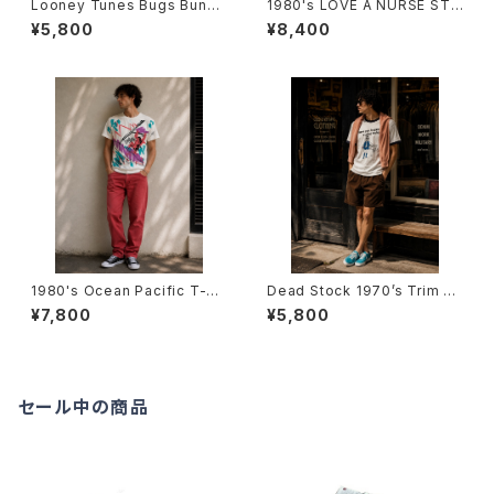
Looney Tunes Bugs Bunny
1980's LOVE A NURSE STA
T-Shirts -ルーニー・テューン
T TRIM T-Shirts -1980年代
¥5,800
¥8,400
ズ バッグス・バニーTシャツ-
霜降りリンガーTシャツ-
1980's Ocean Pacific T-Sh
Dead Stock 1970’s Trim T-
irts -1985年 オーシャン・パシ
Shirts -デッドストック 1970年
¥7,800
¥5,800
フィックTシャツ-
代 リンガーTシャツ-
セール中の商品