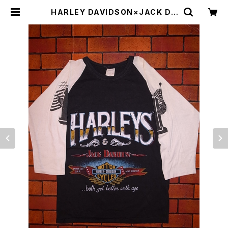
HARLEY DAVIDSON×JACK DA
NIEL'S “NO.1” 80'S T-SHIRTS
| Irvine（アーヴァイン）