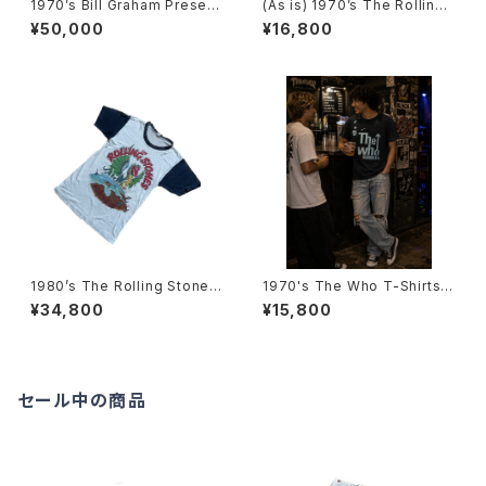
1970’s Bill Graham Present
(As is) 1970’s The Rolling
s Day on the Green Staff T
Stones tour T-Shirts -1978
¥50,000
¥16,800
-Shirts 1977 -1970年代 デ
年 ザ・ローリング・ストーンズ ツ
イ・オン・ザ・グリーン スタッフT
アーTシャツ-
シャツ（1977年）-
1980’s The Rolling Stones
1970's The Who T-Shirts -
European tour T-Shirts -19
1970年代 ザ・フーTシャツ-
¥34,800
¥15,800
82年 ザ・ローリング・ストーンズ
ヨーロピアンツアーTシャツ-
セール中の商品