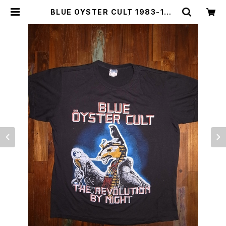
BLUE OYSTER CULT 1983-198
4 TOUR T-SHIRTS | Irvine（アー
ヴァイン）