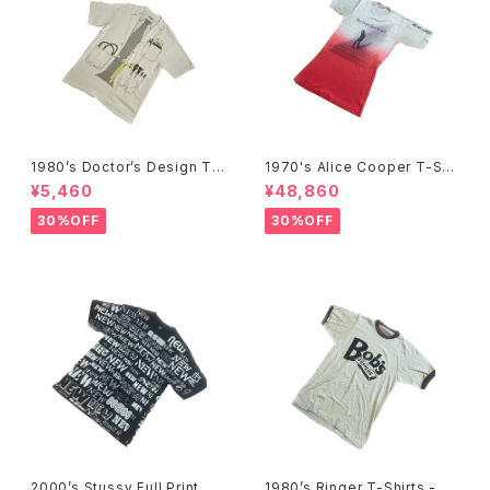
1980’s Doctor’s Design Tr
1970's Alice Cooper T-Shi
ompe-l'œil T-Shirts -1980
rts -1970年代 アリス・クーパ
¥5,460
¥48,860
年代 騙し絵Tシャツ-
ーTシャツ-
30%OFF
30%OFF
2000’s Stussy Full Print T-
1980’s Ringer T-Shirts - 19