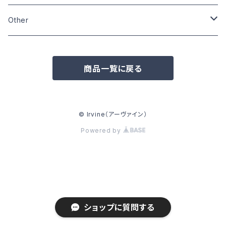
Size:XL
Size:L
Size:M
Size:M
Other
Other
Size:L
Wardrobe
Zippo
商品一覧に戻る
Pins
Badge
© Irvine（アーヴァイン）
Powered by
Can badge
Other
ショップに質問する