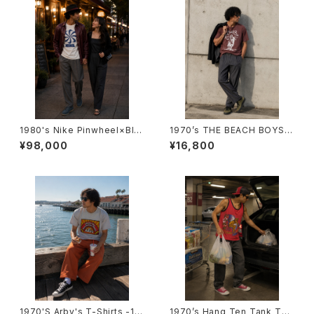
1980's Nike Pinwheel×Blo
1970’s THE BEACH BOYS T
ck Logo T-Shirts (Bootleg)
-Shirts -1970年代 ザ・ビー
¥98,000
¥16,800
-1980年代 ナイキ×風車プリン
チ・ボーイズ Tシャツ-
ト×ブロックロゴTシャツ（ブート
レグ）-
1970'S Arby's T-Shirts -19
1970’s Hang Ten Tank Top