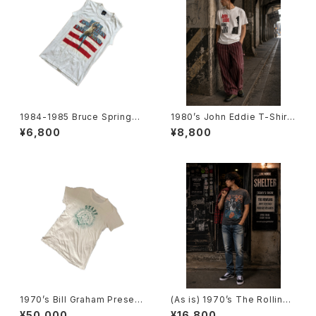
1984-1985 Bruce Springst
1980’s John Eddie T-Shirts
een tour Sleeveless T-Shi
-1980年代 ジョン・エディTシャ
¥6,800
¥8,800
rts -1984年-1985年 ブルー
ツ-
ス・スプリングスティーン ツアー
ノースリーブシャツ-
1970’s Bill Graham Present
(As is) 1970’s The Rolling
s Day on the Green Staff T
Stones tour T-Shirts -1978
¥50,000
¥16,800