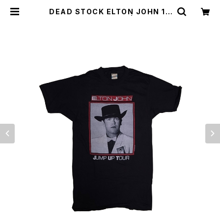
DEAD STOCK ELTON JOHN 19
82 TOUR T-SHIRTS | Irvine（ア
ーヴァイン）